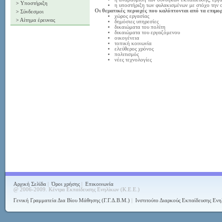
>
Υποστήριξη
η υποστήριξη των φυλακισμένων με στόχο την 
Οι θεματικές περιοχές που καλύπτονται από τα επι
>
Σύνδεσμοι
χώρος εργασίας
>
Αίτημα έρευνας
δημόσιες υπηρεσίες
δικαιώματα του πολίτη
δικαιώματα του εργαζόμενου
οικογένεια
τοπική κοινωνία
ελεύθερος χρόνος
πολιτισμός
νέες τεχνολογίες
Αρχική Σελίδα
|
Όροι χρήσης
|
Επικοινωνία
@ 2006-2009. Κέντρα Εκπαίδευσης Ενηλίκων (Κ.Ε.Ε.)
Γενική Γραμματεία Δια Βίου Μάθησης (Γ.Γ.Δ.Β.Μ.)
|
Ινστιτούτο Διαρκούς Εκπαίδευσης Ενη