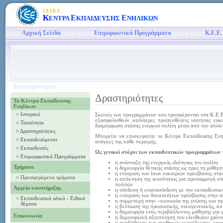
Ι.Δ.ΕΚ.Ε.
Κ
Ε
Ε
ΕΝΤΡΑ
ΚΠΑΙΔΕΥΣΗΣ
ΝΗΛΙΚΩΝ
Αρχική Σελίδα
Επιμορφωτικά Προγράμματα
Κ.Ε.Ε.
Δραστηριότητες
Δραστηριότητες
Τα Κέντρα Εκπαίδευσης
Ενηλίκων
>
Ιστορικό
Σκοπός των προγραμμάτων που προσφέρονται στα Κ.Ε.Ε
εξασφαλισθούν καλύτερες προϋποθέσεις ισότητας ευ
>
Ταυτότητα
διαμόρφωση στάσης ενεργού πολίτη μέσα από την απόκ
>
Δραστηριότητες
Μπορείτε να επισκεφτείτε το Κέντρο Εκπαίδευσης Ενη
>
Εκπαιδευόμενοι
ανάγκες της κάθε περιοχής.
>
Εκπαιδευτές
Ως γενικοί στόχοι των εκπαιδευτικών προγραμμάτων
>
Επιμορφωτικά Προγράμματα
η ανάπτυξη της ενεργούς ιδιότητας του πολίτη
Τμήματα
η δημιουργία θετικής στάσης ως προς τη μάθησ
η ενίσχυση των ίσων ευκαιριών πρόσβασης στη
>
Προσφερόμενα τμήματα
η απόκτηση της ικανότητας για προσαρμογή στι
πολιτών
Αρχεία υποστήριξης
η σύνδεση ή επανασύνδεση με την εκπαιδευτικ
η ενίσχυση των δυνατοτήτων πρόσβασης στην αγ
>
Εκπαιδευτικά υλικά - Ειδικά
η συμμετοχή στην «κοινωνία της γνώσης και της
θέματα
η βελτίωση της προσωπικής, οικογενειακής, κο
η δημιουργία ενός περιβάλλοντος μάθησης για γ
Επικοινωνία
η δημιουργική αξιοποίηση του ελεύθερου χρόν
η αναβάθμιση των συνθηκών εκπαίδευσης, εργ