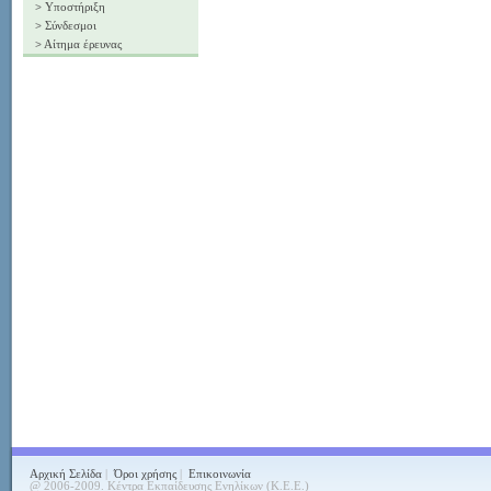
>
Υποστήριξη
>
Σύνδεσμοι
>
Αίτημα έρευνας
Αρχική Σελίδα
|
Όροι χρήσης
|
Επικοινωνία
@ 2006-2009. Κέντρα Εκπαίδευσης Ενηλίκων (Κ.Ε.Ε.)