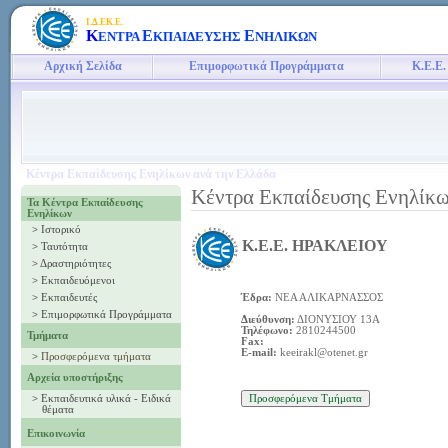
Ι.Δ.ΕΚ.Ε.
Κ
Ε
Ε
ΕΝΤΡΑ
ΚΠΑΙΔΕΥΣΗΣ
ΝΗΛΙΚΩΝ
Αρχική Σελίδα
Επιμορφωτικά Προγράμματα
Κ.Ε.Ε.
Κέντρα Εκπαίδευσης Ενηλίκων ανά την Ελλάδα
Κέντρα Εκπαίδευσης Ενηλίκω
Τα Κέντρα Εκπαίδευσης
Ενηλίκων
>
Ιστορικό
Κ.Ε.Ε. ΗΡΑΚΛΕΙΟΥ
>
Ταυτότητα
>
Δραστηριότητες
>
Εκπαιδευόμενοι
>
Εκπαιδευτές
Έδρα:
ΝΕΑ ΑΛΙΚΑΡΝΑΣΣΟΣ
>
Επιμορφωτικά Προγράμματα
Διεύθυνση:
ΔΙΟΝΥΣΙΟΥ 13Α
Τηλέφωνο:
2810244500
Τμήματα
Fax:
E-mail:
keeirakl@otenet.gr
>
Προσφερόμενα τμήματα
Αρχεία υποστήριξης
>
Εκπαιδευτικά υλικά - Ειδικά
θέματα
Επικοινωνία