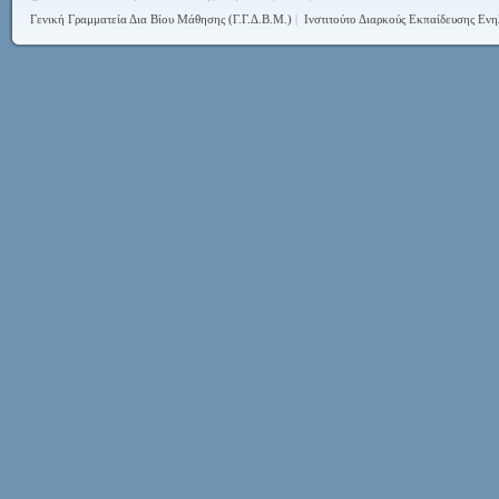
Γενική Γραμματεία Δια Βίου Μάθησης (Γ.Γ.Δ.Β.Μ.)
|
Ινστιτούτο Διαρκούς Εκπαίδευσης Ενη