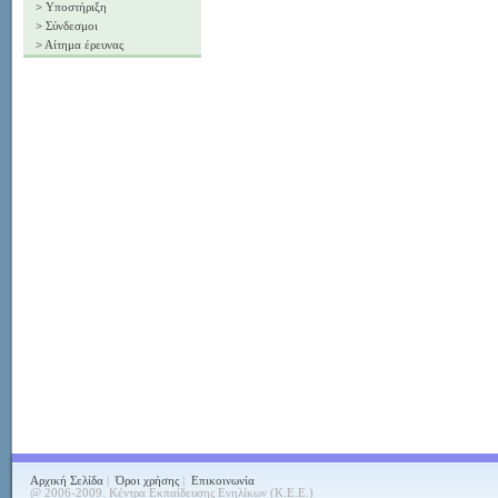
>
Υποστήριξη
>
Σύνδεσμοι
>
Αίτημα έρευνας
Αρχική Σελίδα
|
Όροι χρήσης
|
Επικοινωνία
@ 2006-2009. Κέντρα Εκπαίδευσης Ενηλίκων (Κ.Ε.Ε.)