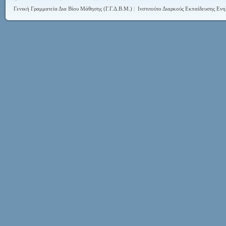
Γενική Γραμματεία Δια Βίου Μάθησης (Γ.Γ.Δ.Β.Μ.)
|
Ινστιτούτο Διαρκούς Εκπαίδευσης Ενη