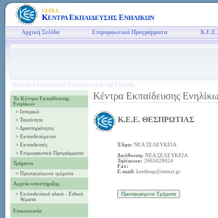
Ι.Δ.ΕΚ.Ε.
Κ
Ε
Ε
ΕΝΤΡΑ
ΚΠΑΙΔΕΥΣΗΣ
ΝΗΛΙΚΩΝ
Αρχική Σελίδα
Επιμορφωτικά Προγράμματα
Κ.Ε.Ε.
Κέντρα Εκπαίδευσης Ενηλίκων ανά την Ελλάδα
Κέντρα Εκπαίδευσης Ενηλίκω
Τα Κέντρα Εκπαίδευσης
Ενηλίκων
>
Ιστορικό
Κ.Ε.Ε. ΘΕΣΠΡΩΤΙΑΣ
>
Ταυτότητα
>
Δραστηριότητες
>
Εκπαιδευόμενοι
>
Εκπαιδευτές
Έδρα:
ΝΕΑ ΣΕΛΕΥΚΕΙΑ
>
Επιμορφωτικά Προγράμματα
Διεύθυνση:
ΝΕΑ ΣΕΛΕΥΚΕΙΑ
Τηλέφωνο:
2665029024
Τμήματα
Fax:
E-mail:
keethesp@otenet.gr
>
Προσφερόμενα τμήματα
Αρχεία υποστήριξης
>
Εκπαιδευτικά υλικά - Ειδικά
θέματα
Επικοινωνία