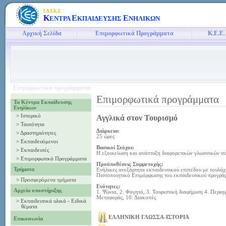
Ι.Δ.ΕΚ.Ε.
Κ
Ε
Ε
ΕΝΤΡΑ
ΚΠΑΙΔΕΥΣΗΣ
ΝΗΛΙΚΩΝ
Αρχική Σελίδα
Επιμορφωτικά Προγράμματα
Κ.Ε.Ε.
Επιμορφωτικά προγράμματα
Επιμορφωτικά προγράμματα
Τα Κέντρα Εκπαίδευσης
Ενηλίκων
>
Ιστορικό
Αγγλικά στον Τουρισμό
>
Ταυτότητα
Διάρκεια:
>
Δραστηριότητες
25 ώρες
>
Εκπαιδευόμενοι
Βασικοί Στόχοι:
>
Εκπαιδευτές
Η εξοικείωση και ανάπτυξη διαφορετικών γλωσσικών συμ
>
Επιμορφωτικά Προγράμματα
Προϋποθέσεις Συμμετοχής:
Τμήματα
Ενήλικες ανεξάρτητα εκπαιδευτικού επιπέδου με τουλ
Πιστοποιητικό Επιμόρφωσης του εκπαιδευτικού προγράμ
>
Προσφερόμενα τμήματα
Ενότητες:
Αρχεία υποστήριξης
1. Ψώνια, 2. Φαγητό, 3. Τουριστική διαφήμιση 4. Περιη
Μεταφοράς, 10. Διακοπές
>
Εκπαιδευτικά υλικά - Ειδικά
θέματα
ΕΛΛΗΝΙΚΗ ΓΛΩΣΣΑ-ΙΣΤΟΡΙΑ
Επικοινωνία