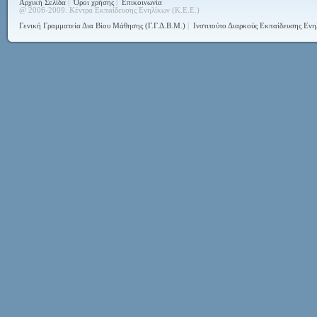
Αρχική Σελίδα
|
Όροι χρήσης
|
Επικοινωνία
@ 2006-2009. Κέντρα Εκπαίδευσης Ενηλίκων (Κ.Ε.Ε.)
Γενική Γραμματεία Δια Βίου Μάθησης (Γ.Γ.Δ.Β.Μ.)
|
Ινστιτούτο Διαρκούς Εκπαίδευσης Ενη