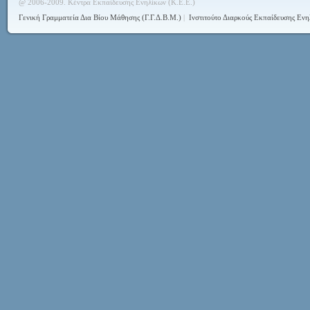
@ 2006-2009. Κέντρα Εκπαίδευσης Ενηλίκων (Κ.Ε.Ε.)
Γενική Γραμματεία Δια Βίου Μάθησης (Γ.Γ.Δ.Β.Μ.)
|
Ινστιτούτο Διαρκούς Εκπαίδευσης Ενη