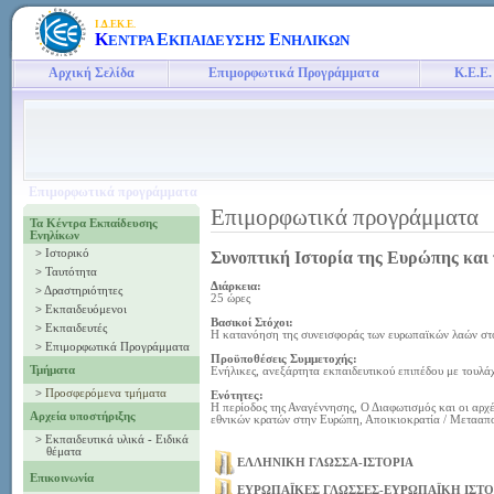
Ι.Δ.ΕΚ.Ε.
Κ
Ε
Ε
ΕΝΤΡΑ
ΚΠΑΙΔΕΥΣΗΣ
ΝΗΛΙΚΩΝ
Αρχική Σελίδα
Επιμορφωτικά Προγράμματα
Κ.Ε.Ε.
Επιμορφωτικά προγράμματα
Επιμορφωτικά προγράμματα
Τα Κέντρα Εκπαίδευσης
Ενηλίκων
>
Ιστορικό
Συνοπτική Ιστορία της Ευρώπης κα
>
Ταυτότητα
Διάρκεια:
>
Δραστηριότητες
25 ώρες
>
Εκπαιδευόμενοι
Βασικοί Στόχοι:
>
Εκπαιδευτές
Η κατανόηση της συνεισφοράς των ευρωπαϊκών λαών στο
>
Επιμορφωτικά Προγράμματα
Προϋποθέσεις Συμμετοχής:
Τμήματα
Ενήλικες, ανεξάρτητα εκπαιδευτικού επιπέδου με τουλ
>
Προσφερόμενα τμήματα
Ενότητες:
Η περίοδος της Αναγέννησης, Ο Διαφωτισμός και οι αρχ
Αρχεία υποστήριξης
εθνικών κρατών στην Ευρώπη, Αποικιοκρατία / Μετααπ
>
Εκπαιδευτικά υλικά - Ειδικά
θέματα
ΕΛΛΗΝΙΚΗ ΓΛΩΣΣΑ-ΙΣΤΟΡΙΑ
Επικοινωνία
ΕΥΡΩΠΑΪΚΕΣ ΓΛΩΣΣΕΣ-ΕΥΡΩΠΑΪΚΗ ΙΣΤΟ