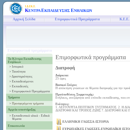
Ι.Δ.ΕΚ.Ε.
Κ
Ε
Ε
ΕΝΤΡΑ
ΚΠΑΙΔΕΥΣΗΣ
ΝΗΛΙΚΩΝ
Αρχική Σελίδα
Επιμορφωτικά Προγράμματα
Κ.Ε.Ε.
Επιμορφωτικά προγράμματα
Επιμορφωτικά προγράμματα
Τα Κέντρα Εκπαίδευσης
Ενηλίκων
>
Ιστορικό
Διατροφή
>
Ταυτότητα
Διάρκεια:
>
Δραστηριότητες
25 ώρες
>
Εκπαιδευόμενοι
Βασικοί Στόχοι:
>
Εκπαιδευτές
Η απόκτηση γνώσεων σε θέματα διατροφής για την προά
>
Επιμορφωτικά Προγράμματα
Προϋποθέσεις Συμμετοχής:
Τμήματα
Ενήλικες, ανεξάρτητα από επίπεδο εκπαίδευσης, που επ
>
Προσφερόμενα τμήματα
Ενότητες:
1. ΛΕΙΤΟΥΡΓΙΑ ΠΕΠΤΙΚΟΥ ΣΥΣΤΗΜΑΤΟΣ. 2. Η ΔΙ
Αρχεία υποστήριξης
ΔΙΑΤΡΟΦΗ ΚΑΙ ΤΡΟΠΟΣ ΖΩΗΣ 7. ΔΙΑΤΡΟΦΗ ΚΑΙ 
>
Εκπαιδευτικά υλικά - Ειδικά
θέματα
ΕΛΛΗΝΙΚΗ ΓΛΩΣΣΑ-ΙΣΤΟΡΙΑ
Επικοινωνία
ΕΥΡΩΠΑΪΚΕΣ ΓΛΩΣΣΕΣ-ΕΥΡΩΠΑΪΚΗ ΙΣΤΟ