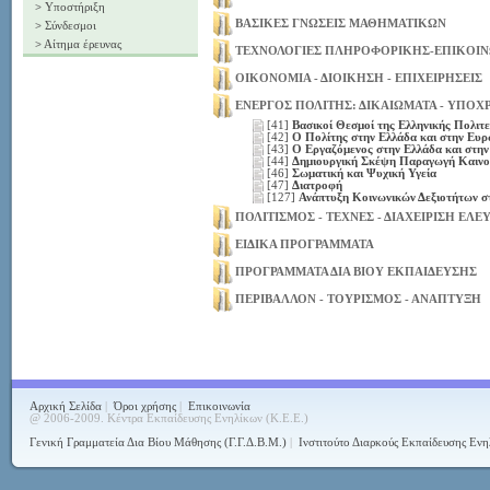
>
Υποστήριξη
ΒΑΣΙΚΕΣ ΓΝΩΣΕΙΣ ΜΑΘΗΜΑΤΙΚΩΝ
>
Σύνδεσμοι
>
Αίτημα έρευνας
ΤΕΧΝΟΛΟΓΙΕΣ ΠΛΗΡΟΦΟΡΙΚΗΣ-ΕΠΙΚΟΙ
ΟΙΚΟΝΟΜΙΑ - ΔΙΟΙΚΗΣΗ - ΕΠΙΧΕΙΡΗΣΕΙΣ
ΕΝΕΡΓΟΣ ΠΟΛΙΤΗΣ: ΔΙΚΑΙΩΜΑΤΑ - ΥΠΟΧ
[41]
Βασικοί Θεσμοί της Ελληνικής Πολιτ
[42]
Ο Πολίτης στην Ελλάδα και στην Ευ
[43]
Ο Εργαζόμενος στην Ελλάδα και στη
[44]
Δημιουργική Σκέψη Παραγωγή Καινο
[46]
Σωματική και Ψυχική Υγεία
[47]
Διατροφή
[127]
Ανάπτυξη Κοινωνικών Δεξιοτήτων σ
ΠΟΛΙΤΙΣΜΟΣ - ΤΕΧΝΕΣ - ΔΙΑΧΕΙΡΙΣΗ ΕΛ
ΕΙΔΙΚΑ ΠΡΟΓΡΑΜΜΑΤΑ
ΠΡΟΓΡΑΜΜΑΤΑ ΔΙΑ ΒΙΟΥ ΕΚΠΑΙΔΕΥΣΗΣ
ΠΕΡΙΒΑΛΛΟΝ - ΤΟΥΡΙΣΜΟΣ - ΑΝΑΠΤΥΞΗ
Αρχική Σελίδα
|
Όροι χρήσης
|
Επικοινωνία
@ 2006-2009. Κέντρα Εκπαίδευσης Ενηλίκων (Κ.Ε.Ε.)
Γενική Γραμματεία Δια Βίου Μάθησης (Γ.Γ.Δ.Β.Μ.)
|
Ινστιτούτο Διαρκούς Εκπαίδευσης Ενη