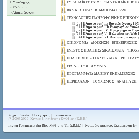
>
Υποστήριξη
ΕΥΡΩΠΑΪΚΕΣ ΓΛΩΣΣΕΣ-ΕΥΡΩΠΑΪΚΗ ΙΣΤΟ
>
Σύνδεσμοι
ΒΑΣΙΚΕΣ ΓΝΩΣΕΙΣ ΜΑΘΗΜΑΤΙΚΩΝ
>
Αίτημα έρευνας
ΤΕΧΝΟΛΟΓΙΕΣ ΠΛΗΡΟΦΟΡΙΚΗΣ-ΕΠΙΚΟΙ
[30]
Πληροφορική ΙΙ: Βασικές έννοιες Η/
[31]
Πληροφορική ΙΙΙ: Εισαγωγή σε Υπολο
[32]
Πληροφορική ΙV: Προχωρημένα Θέματ
[33]
Πληροφορική V: Πολυμέσα και Web P
[34]
Πληροφορική VI: Δυναμικές εφαρμογ
ΟΙΚΟΝΟΜΙΑ - ΔΙΟΙΚΗΣΗ - ΕΠΙΧΕΙΡΗΣΕΙΣ
ΕΝΕΡΓΟΣ ΠΟΛΙΤΗΣ: ΔΙΚΑΙΩΜΑΤΑ - ΥΠΟΧ
ΠΟΛΙΤΙΣΜΟΣ - ΤΕΧΝΕΣ - ΔΙΑΧΕΙΡΙΣΗ ΕΛ
ΕΙΔΙΚΑ ΠΡΟΓΡΑΜΜΑΤΑ
ΠΡΟΓΡΑΜΜΑΤΑ ΔΙΑ ΒΙΟΥ ΕΚΠΑΙΔΕΥΣΗΣ
ΠΕΡΙΒΑΛΛΟΝ - ΤΟΥΡΙΣΜΟΣ - ΑΝΑΠΤΥΞΗ
Αρχική Σελίδα
|
Όροι χρήσης
|
Επικοινωνία
@ 2006-2009. Κέντρα Εκπαίδευσης Ενηλίκων (Κ.Ε.Ε.)
Γενική Γραμματεία Δια Βίου Μάθησης (Γ.Γ.Δ.Β.Μ.)
|
Ινστιτούτο Διαρκούς Εκπαίδευσης Ενη