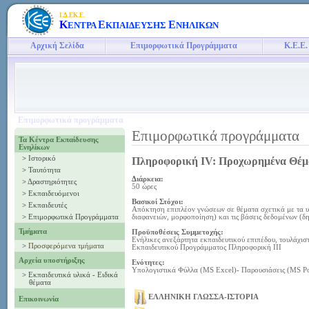
Ι.Δ.ΕΚ.Ε.
Κ
Ε
Ε
ΕΝΤΡΑ
ΚΠΑΙΔΕΥΣΗΣ
ΝΗΛΙΚΩΝ
Αρχική Σελίδα
Επιμορφωτικά Προγράμματα
Κ.Ε.Ε.
Επιμορφωτικά προγράμματα
Επιμορφωτικά προγράμματα
Τα Κέντρα Εκπαίδευσης
Ενηλίκων
>
Ιστορικό
Πληροφορική ΙV: Προχωρημένα Θέματ
>
Ταυτότητα
Διάρκεια:
>
Δραστηριότητες
50 ώρες
>
Εκπαιδευόμενοι
Βασικοί Στόχοι:
>
Εκπαιδευτές
Απόκτηση επιπλέον γνώσεων σε θέματα σχετικά με τα υ
>
Επιμορφωτικά Προγράμματα
διαφανειών, μορφοποίηση) και τις βάσεις δεδομένων (δ
Τμήματα
Προϋποθέσεις Συμμετοχής:
Ενήλικες ανεξάρτητα εκπαιδευτικού επιπέδου, τουλάχισ
>
Προσφερόμενα τμήματα
Εκπαιδευτικού Προγράμματος Πληροφορική ΙΙΙ
Αρχεία υποστήριξης
Ενότητες:
Υπολογιστικά Φύλλα (MS Excel)- Παρουσιάσεις (MS Po
>
Εκπαιδευτικά υλικά - Ειδικά
θέματα
ΕΛΛΗΝΙΚΗ ΓΛΩΣΣΑ-ΙΣΤΟΡΙΑ
Επικοινωνία