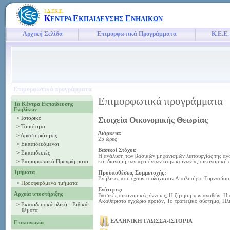
Ι.Δ.ΕΚ.Ε.
Κ
Ε
Ε
ΕΝΤΡΑ
ΚΠΑΙΔΕΥΣΗΣ
ΝΗΛΙΚΩΝ
Αρχική Σελίδα
Επιμορφωτικά Προγράμματα
Κ.Ε.Ε.
Επιμορφωτικά προγράμματα
Επιμορφωτικά προγράμματα
Τα Κέντρα Εκπαίδευσης
Ενηλίκων
>
Ιστορικό
Στοιχεία Οικονομικής Θεωρίας
>
Ταυτότητα
Διάρκεια:
>
Δραστηριότητες
25 ώρες
>
Εκπαιδευόμενοι
Βασικοί Στόχοι:
>
Εκπαιδευτές
Η ανάλυση των βασικών μηχανισμών λειτουργίας της αγ
>
Επιμορφωτικά Προγράμματα
και διανομή των προϊόντων στην κοινωνία, οικονομική 
Τμήματα
Προϋποθέσεις Συμμετοχής:
Ενήλικες που έχουν τουλάχιστον Απολυτήριο Γυμνασίου
>
Προσφερόμενα τμήματα
Ενότητες:
Αρχεία υποστήριξης
Βασικές οικονομικές έννοιες, Η ζήτηση των αγαθών, Η 
Ακαθάριστο εγχώριο προϊόν, Το τραπεζικό σύστημα, Πλ
>
Εκπαιδευτικά υλικά - Ειδικά
θέματα
ΕΛΛΗΝΙΚΗ ΓΛΩΣΣΑ-ΙΣΤΟΡΙΑ
Επικοινωνία