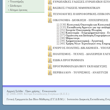
>
Υποστήριξη
ΕΥΡΩΠΑΪΚΕΣ ΓΛΩΣΣΕΣ-ΕΥΡΩΠΑΪΚΗ ΙΣΤΟ
>
Σύνδεσμοι
ΒΑΣΙΚΕΣ ΓΝΩΣΕΙΣ ΜΑΘΗΜΑΤΙΚΩΝ
>
Αίτημα έρευνας
ΤΕΧΝΟΛΟΓΙΕΣ ΠΛΗΡΟΦΟΡΙΚΗΣ-ΕΠΙΚΟΙ
ΟΙΚΟΝΟΜΙΑ - ΔΙΟΙΚΗΣΗ - ΕΠΙΧΕΙΡΗΣΕΙΣ
[130]
Κοινωνική Οικονομία και Κοινωνική
[135]
Εκπαίδευση Αγροτών για την ανάληψ
[35]
Στοιχεία Οικονομικής Θεωρίας
[36]
Καινοτομία - Επιχειρηματικότητα - Επ
[37]
Οργάνωση και Διοίκηση Επιχειρήσεω
[38]
Μάρκετινγκ
[39]
Χρηματοοικονομική - Λογιστική
[40]
Χρήση Νέων Τεχνολογιών στις Επιχει
ΕΝΕΡΓΟΣ ΠΟΛΙΤΗΣ: ΔΙΚΑΙΩΜΑΤΑ - ΥΠΟΧ
ΠΟΛΙΤΙΣΜΟΣ - ΤΕΧΝΕΣ - ΔΙΑΧΕΙΡΙΣΗ ΕΛ
ΕΙΔΙΚΑ ΠΡΟΓΡΑΜΜΑΤΑ
ΠΡΟΓΡΑΜΜΑΤΑ ΔΙΑ ΒΙΟΥ ΕΚΠΑΙΔΕΥΣΗΣ
ΠΕΡΙΒΑΛΛΟΝ - ΤΟΥΡΙΣΜΟΣ - ΑΝΑΠΤΥΞΗ
Αρχική Σελίδα
|
Όροι χρήσης
|
Επικοινωνία
@ 2006-2009. Κέντρα Εκπαίδευσης Ενηλίκων (Κ.Ε.Ε.)
Γενική Γραμματεία Δια Βίου Μάθησης (Γ.Γ.Δ.Β.Μ.)
|
Ινστιτούτο Διαρκούς Εκπαίδευσης Ενη